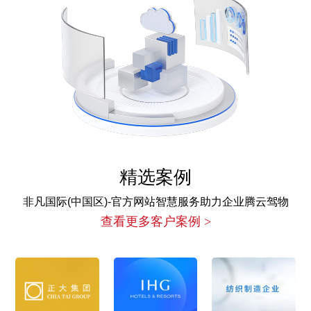
精选案例
非凡国际(中国区)-官方网站智慧服务助力企业腾云驾物
查看更多客户案例 >