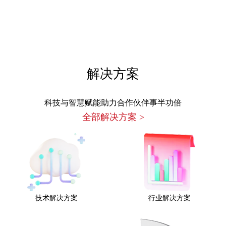
解决方案
科技与智慧赋能助力合作伙伴事半功倍
全部解决方案
>
技术解决方案
行业解决方案