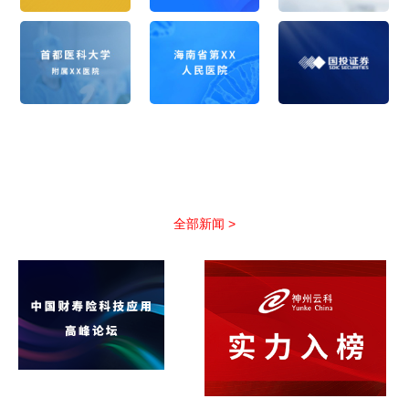
公司新闻
以优质服务助力合作伙伴抢占市场先机
全部新闻 >
非凡国际(中国区)-官方网
站引领保险科技新浪潮