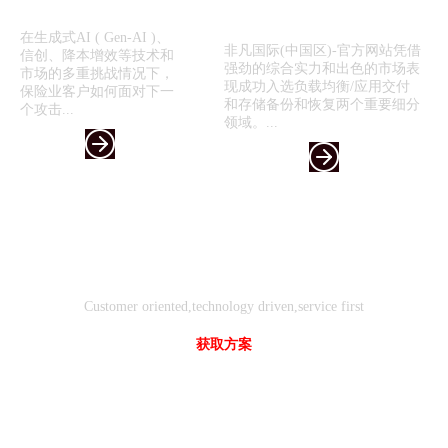
喜报！非凡国际(中国区)-官方网
—...
站入选《2024年...
在生成式AI ( Gen-AI )、
非凡国际(中国区)-官方网站凭借
信创、降本增效等技术和
强劲的综合实力和出色的市场表
市场的多重挑战情况下，
现成功入选负载均衡/应用交付
保险业客户如何面对下一
和存储备份和恢复两个重要细分
个攻击...
领域。...
客户
技术
服务
导向
驱动
先行
Customer oriented,technology driven,service first
获取方案