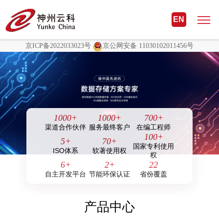
非凡国际(中国区)-官方网站
EN
非凡国际(中国区)-官方网站
京ICP备2022033023号
京公网安备 11030102011456号
1000
+
1000
+
700
+
渠道合作伙伴
服务最终客户
在编工程师
100
+
5
+
70
+
国家专利使用
ISO体系
软著使用权
权
6
+
2
+
22
自主开发平台
节能环保认证
省份覆盖
产品中心