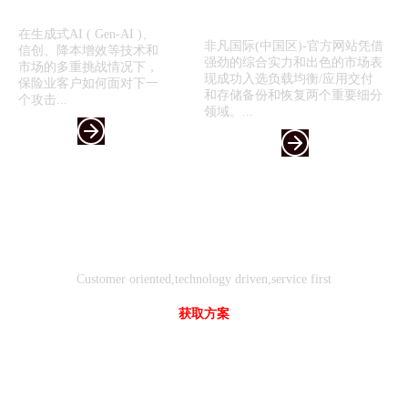
喜报！非凡国际(中国区)-官方网
—...
站入选《2024年...
在生成式AI ( Gen-AI )、
非凡国际(中国区)-官方网站凭借
信创、降本增效等技术和
强劲的综合实力和出色的市场表
市场的多重挑战情况下，
现成功入选负载均衡/应用交付
保险业客户如何面对下一
和存储备份和恢复两个重要细分
个攻击...
领域。...
客户
技术
服务
导向
驱动
先行
Customer oriented,technology driven,service first
获取方案