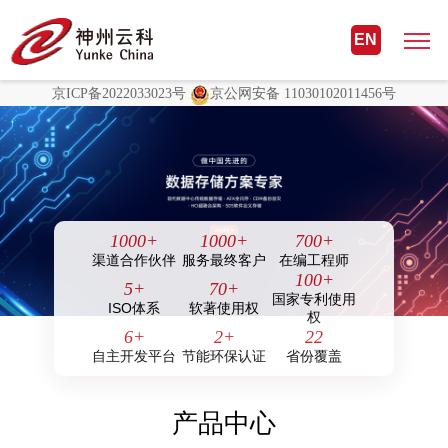
非凡国际(中国区)-官方网站
EN
非凡国际(中国区)-官方网站
京ICP备2022033023号
京公网安备 11030102011456号
1000
+
1000
+
700
+
渠道合作伙伴
服务最终客户
在编工程师
100
+
5
+
70
+
国家专利使用
ISO体系
软著使用权
权
6
+
2
+
22
自主开发平台
节能环保认证
省份覆盖
产品中心