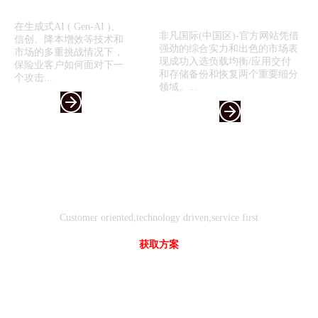
喜报！非凡国际(中国区)-官方网
—...
站入选《2024年...
在生成式AI ( Gen-AI )、
非凡国际(中国区)-官方网站凭借
信创、降本增效等技术和
强劲的综合实力和出色的市场表
市场的多重挑战情况下，
现成功入选负载均衡/应用交付
保险业客户如何面对下一
和存储备份和恢复两个重要细分
个攻击...
领域。...
客户
技术
服务
导向
驱动
先行
Customer oriented,technology driven,service first
获取方案