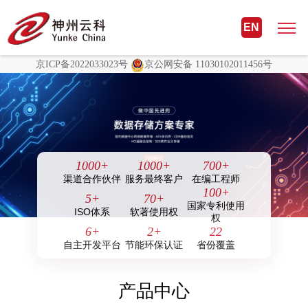
非凡国际(中国区)-官方网站
EN
非凡国际(中国区)-官方网站
京ICP备2022033023号
京公网安备 11030102011456号
1000
+
1000
+
700
+
渠道合作伙伴
服务最终客户
在编工程师
100
+
5
+
70
+
国家专利使用
ISO体系
软著使用权
权
6
+
2
+
22
自主开发平台
节能环保认证
省份覆盖
产品中心