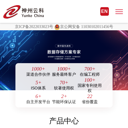
非凡国际(中国区)-官方网站
EN
非凡国际(中国区)-官方网站
京ICP备2022033023号
京公网安备 11030102011456号
1000
+
1000
+
700
+
渠道合作伙伴
服务最终客户
在编工程师
100
+
5
+
70
+
国家专利使用
ISO体系
软著使用权
权
6
+
2
+
22
自主开发平台
节能环保认证
省份覆盖
产品中心