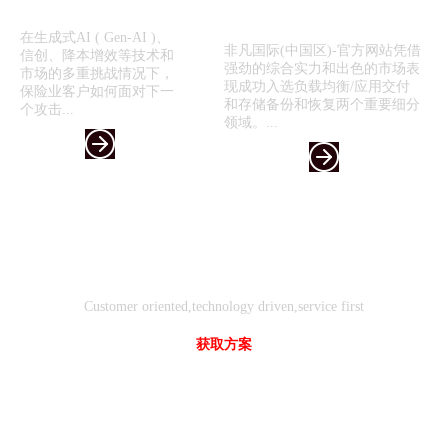
喜报！非凡国际(中国区)-官方网
—...
站入选《2024年...
在生成式AI ( Gen-AI )、
非凡国际(中国区)-官方网站凭借
信创、降本增效等技术和
强劲的综合实力和出色的市场表
市场的多重挑战情况下，
现成功入选负载均衡/应用交付
保险业客户如何面对下一
和存储备份和恢复两个重要细分
个攻击...
领域。...
客户
技术
服务
导向
驱动
先行
Customer oriented,technology driven,service first
获取方案